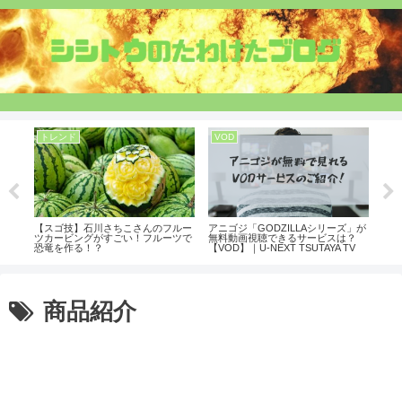
トレンド
VOD
生
るあ
【スゴ技】石川さちこさんのフルー
アニゴジ「GODZILLAシリーズ」が
【新
ツカービングがすごい！フルーツで
無料動画視聴できるサービスは？
てい
恐竜を作る！？
【VOD】｜U-NEXT TSUTAYA TV
クよ
Hulu Netflix
商品紹介